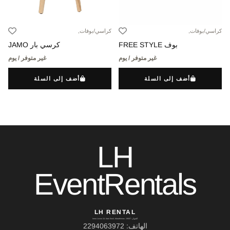
كراسي/بوفات,
كراسي/بوفات,
بوف FREE STYLE
كرسي بار JAMO
غير متوفر / يوم
غير متوفر / يوم
أضف إلى السلة
أضف إلى السلة
LH
EventRentals
LH RENTAL
العنوان: Ierou Loxou 10, Kato Souli, Marathonas, 19007
الهاتف: 2294063972