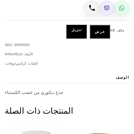
Viber
WhatsApp
اتصال
تنزيل
ملف 3D
عرض
SKU: SFR0004
الأبعاد: Φ45x45cm
الفئات: كراسي/بوفات,
الوصف
جذع ديكوري من خشب الكستناء
المنتجات ذات الصلة