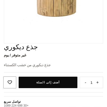
جذع ديكوري
غير متوفر / يوم
جذع ديكوري من خشب الكستناء
-
+
1
أضف إلى السلة
تواصل سريع
+30 698 224 1089