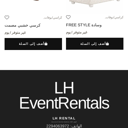
كراسي/بوفات,
كراسي/بوفات,
وسادة FREE STYLE
كرسي خشبي مصمت
غير متوفر / يوم
غير متوفر / يوم
أضف إلى السلة
أضف إلى السلة
LH
EventRentals
LH RENTAL
العنوان: Ierou Loxou 10, Kato Souli, Marathonas, 19007
الهاتف: 2294063972