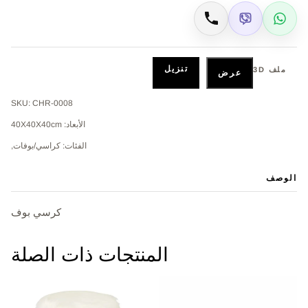
Viber
WhatsApp
اتصال
تنزيل
ملف 3D
عرض
SKU: CHR-0008
الأبعاد: 40X40X40cm
الفئات: كراسي/بوفات,
الوصف
كرسي بوف
المنتجات ذات الصلة