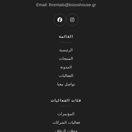
Email: lhrentals@loizoshouse.gr
القائمة
الرئيسية
المنتجات
المدونة
الفعاليات
تواصل معنا
فئات الفعاليات
المؤتمرات
فعاليات الشركات
حفلات الزفاف