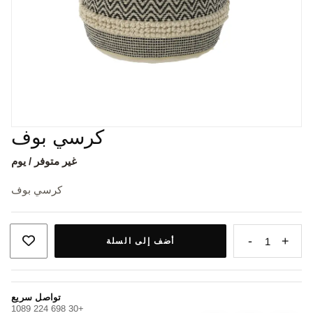
كرسي بوف
غير متوفر / يوم
كرسي بوف
-
+
1
أضف إلى السلة
تواصل سريع
+30 698 224 1089