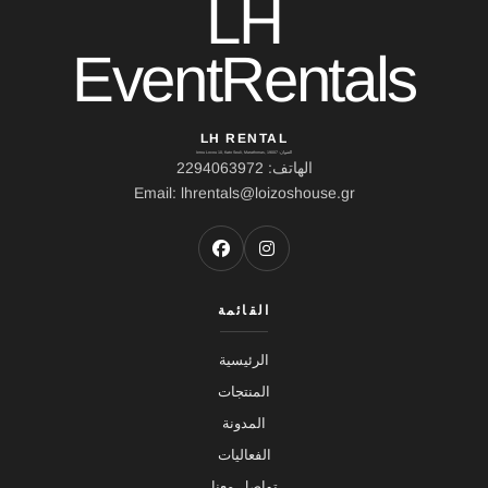
LH
EventRentals
LH RENTAL
العنوان: Ierou Loxou 10, Kato Souli, Marathonas, 19007
الهاتف: 2294063972
Email: lhrentals@loizoshouse.gr
القائمة
الرئيسية
المنتجات
المدونة
الفعاليات
تواصل معنا