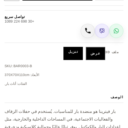
تواصل سريع
+30 698 224 1089
Viber
WhatsApp
اتصال
تنزيل
ملف 3D
عرض
SKU: BAR0003-B
الأبعاد: 370Χ70Χ110cm
الفئات: أثاث بار,
الوصف
بار فيترينا هو منضدة بار للمناسبات. يُستخدم في حفلات الزفاف
والفعاليات الاجتماعية، في المساحات الداخلية والخارجية، مثل
إعدادات البار والكوكتيل. يوفر ثباتًا عاليًا وجمالية كلاسيكية وزخرفية