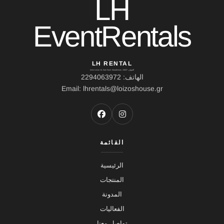
LH
EventRentals
LH RENTAL
العنوان: Ierou Loxou 10, Kato Souli, Marathonas, 19007
الهاتف: 2294063972
Email: lhrentals@loizoshouse.gr
القائمة
الرئيسية
المنتجات
المدونة
الفعاليات
تواصل معنا