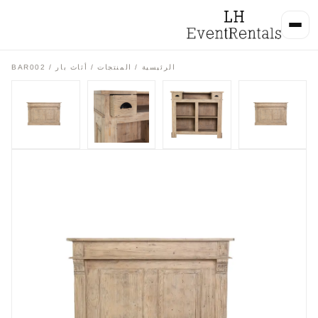
الرئيسية
/
المنتجات
/
أثاث بار
/ BAR002