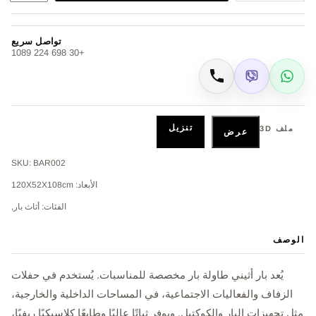
تواصل سريع
+30 698 224 1089
Viber
WhatsApp
اتصال
تنزيل
ملف 3D
عرض
SKU: BAR002
الأبعاد: 120X52X108cm
الفئات: أثاث بار,
الوصف
يُعد بار أثيني طاولة بار مخصصة للمناسبات. يُستخدم في حفلات
الزفاف والفعاليات الاجتماعية، في المساحات الداخلية والخارجية،
مثل تجهيزات البار والكوكتيل. ويوفر ثباتًا عاليًا وطابعًا كلاسيكيًا ريفيًا،