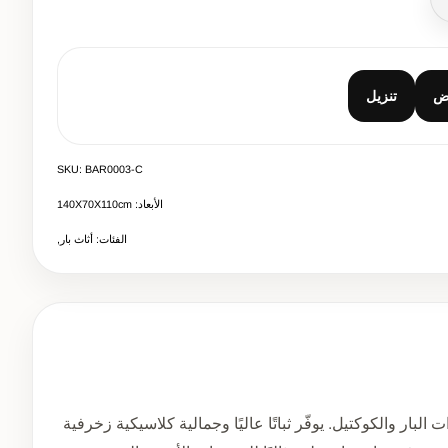
صال
ض
تنزيل
SKU: BAR0003-C
الأبعاد: 140Χ70Χ110cm
الفئات: أثاث بار,
بار والكوكتيل. يوفّر ثباتًا عاليًا وجمالية كلاسيكية زخرفية