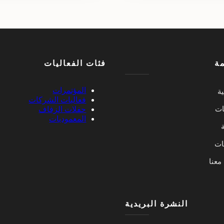
مة
فئات الفعاليات
المؤتمرات
ية
فعاليات الشركات
ات
حفلات الزفاف
المعموديات
ة
يات
معنا
النشرة البريدية