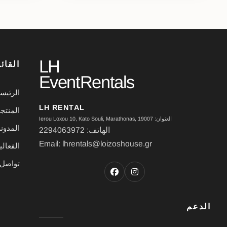
LH
القائ
EventRentals
الرئيس
LH RENTAL
المنتج
العنوان: Ierou Loxou 10, Kato Souli, Marathonas, 19007
المدون
الهاتف: 2294063972
Email: lhrentals@loizoshouse.gr
الفعال
تواصل 
الدعم