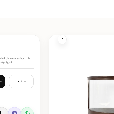
بار فيترينا هو منضدة بار للمن
البار والكوكتي
-
+
أضف
1