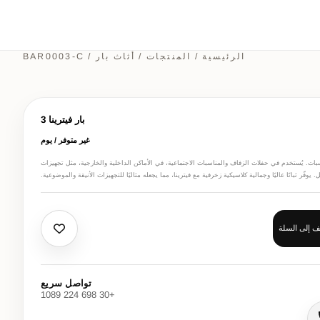
الرئيسية
/
المنتجات
/
أثاث بار
/ BAR0003-C
بار فيترينا 3
غير متوفر / يوم
اسبات. يُستخدم في حفلات الزفاف والمناسبات الاجتماعية، في الأماكن الداخلية والخارجية، مثل تجهيزات
ل. يوفّر ثباتًا عاليًا وجمالية كلاسيكية زخرفية مع فيترينا، مما يجعله مثاليًا للتجهيزات الأنيقة والموضوعية.
 إلى السلة
تواصل سريع
+30 698 224 1089