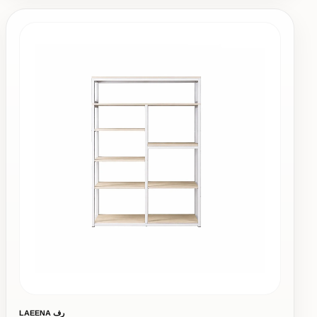
رف LAEENA