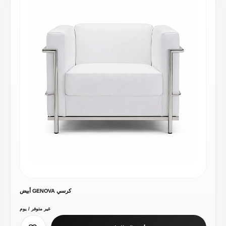
كرسي GENOVA أبيض
غير متوفر / يوم