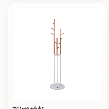
حامل ملابس معدني WYATT