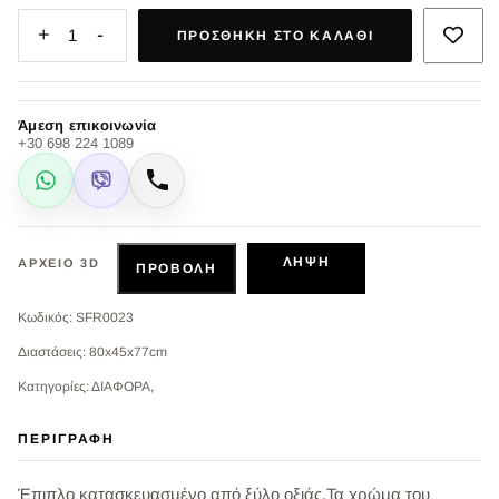
+
-
1
ΠΡΟΣΘΉΚΗ ΣΤΟ ΚΑΛΆΘΙ
Άμεση επικοινωνία
+30 698 224 1089
WhatsApp
Viber
Κλήση
ΛΉΨΗ
ΑΡΧΕΊΟ 3D
ΠΡΟΒΟΛΉ
Κωδικός: SFR0023
Διαστάσεις: 80x45x77cm
Κατηγορίες: ΔΙΑΦΟΡΑ,
ΠΕΡΙΓΡΑΦΉ
Έπιπλο κατασκευασμένο από ξύλο οξιάς.Τα χρώμα του