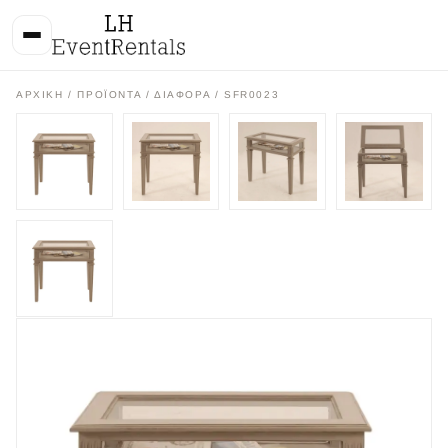
ΑΡΧΙΚΉ
/
ΠΡΟΪΌΝΤΑ
/
ΔΙΑΦΟΡΑ
/ SFR0023