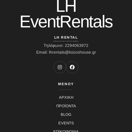
LH
EventRentals
LH RENTAL
Διεύθυνση: Ιερού Λόχου 10, Κάτω Σούλι, Μαραθώνας
Τηλέφωνο: 2294063972
Email: lhrentals@loizoshouse.gr
ΜΕΝΟΥ
ΑΡΧΙΚΗ
ΠΡΟΪΟΝΤΑ
BLOG
EVENTS
ΕΠΙΚΟΙΝΩΝΙΑ