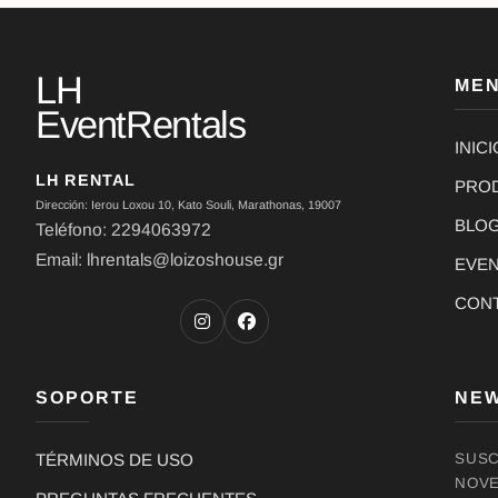
LH
ME
EventRentals
INICI
LH RENTAL
PRO
Dirección: Ierou Loxou 10, Kato Souli, Marathonas, 19007
BLO
Teléfono: 2294063972
Email: lhrentals@loizoshouse.gr
EVE
CON
SOPORTE
NE
TÉRMINOS DE USO
SUSC
NOVE