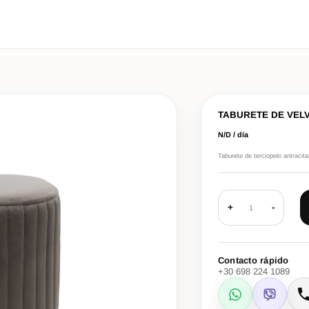
TABURETE DE VELV
N/D / día
Taburete de terciopelo antraci
+
-
1
Contacto rápido
+30 698 224 1089
WhatsApp
Viber
L