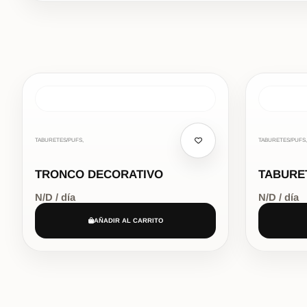
TABURETES/PUFS,
TABURETES/PUFS,
TRONCO DECORATIVO
TABURE
N/D / día
N/D / día
AÑADIR AL CARRITO