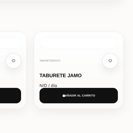
TABURETES/PUFS,
TABURETE JAMO
N/D / día
AÑADIR AL CARRITO