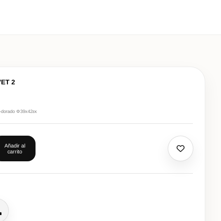
ET 2
ta-dorado Φ39x42εκ
Añadir al
carrito
lamar