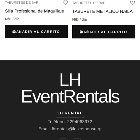
TABURETES DE BAR,
TABURETES DE BAR,
Silla Profesional de Maquillaje
TABURETE METÁLICO NAILA
N/D / día
N/D / día
AÑADIR AL CARRITO
AÑADIR AL CARRITO
LH
EventRentals
LH RENTAL
Dirección: Ierou Loxou 10, Kato Souli, Marathonas, 19007
Teléfono: 2294063972
Email: lhrentals@loizoshouse.gr