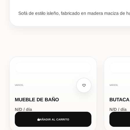
Sofá de estilo isleño, fabricado en madera maciza de 
VARIOS,
VARIOS,
MUEBLE DE BAÑO
BUTACA
N/D / día
N/D / día
AÑADIR AL CARRITO