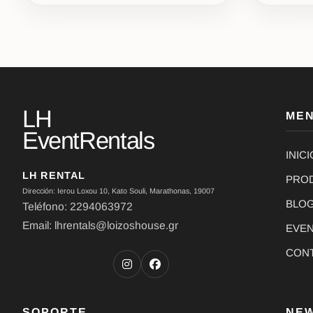
LH
ME
EventRentals
INICI
LH RENTAL
PRO
Dirección: Ierou Loxou 10, Kato Souli, Marathonas, 19007
BLO
Teléfono: 2294063972
Email: lhrentals@loizoshouse.gr
EVE
CON
SOPORTE
NE