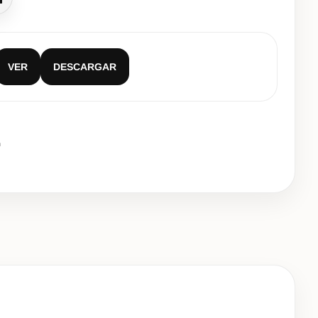
lamar
VER
DESCARGAR
m