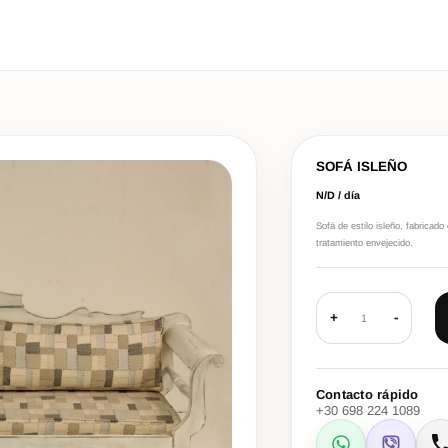
SOFÁ ISLEÑO
N/D / día
Sofá de estilo isleño, fabrica
tratamiento envejecido.
+
-
1
Contacto rápido
+30 698 224 1089