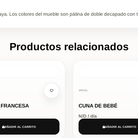
haya. Los colores del mueble son pátina de doble decapado con t
Productos relacionados
VARIOS,
 FRANCESA
CUNA DE BEBÉ
N/D / día
AÑADIR AL CARRITO
AÑADIR AL CARRITO