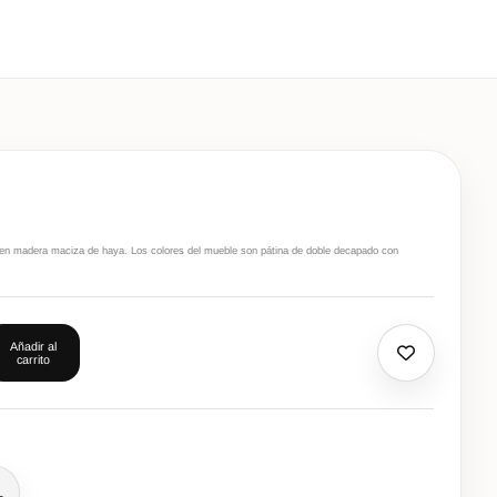
do en madera maciza de haya. Los colores del mueble son pátina de doble decapado con
Añadir al
carrito