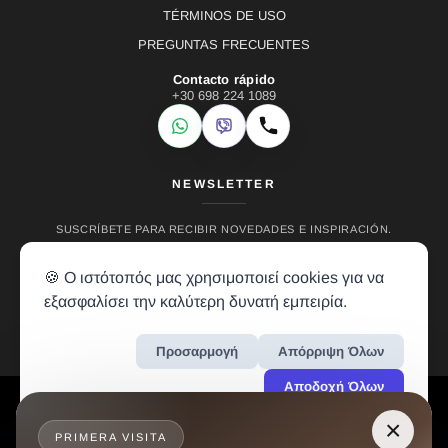
TÉRMINOS DE USO
PREGUNTAS FRECUENTES
Contacto rápido
+30 698 224 1089
WhatsApp
Viber
Llamar
NEWSLETTER
SUSCRÍBETE PARA RECIBIR NOVEDADES E INSPIRACIÓN.
🍪 Ο ιστότοπός μας χρησιμοποιεί cookies για να
εξασφαλίσει την καλύτερη δυνατή εμπειρία.
Προσαρμογή
Απόρριψη Όλων
Αποδοχή Όλων
LH RENTALS © 2024 • ALL RIGHTS RESERVED • CREATION BY
VREALM
×
PRIMERA VISITA