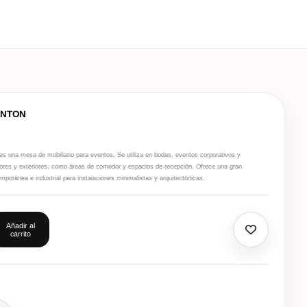
ANTON
una mesa de mobiliario para eventos. Se utiliza en bodas, eventos corporativos y
iores y exteriores, como áreas de comedor y espacios de recepción. Ofrece una gran
emporánea e industrial para instalaciones minimalistas y arquitectónicas.
Añadir al
carrito