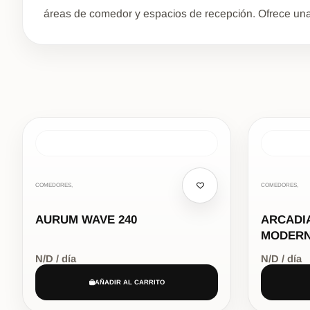
áreas de comedor y espacios de recepción. Ofrece una g
COMEDORES,
COMEDORES,
AURUM WAVE 240
ARCADI
MODER
N/D / día
N/D / día
AÑADIR AL CARRITO