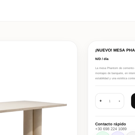
¡NUEVO! MESA PH
N/D / día
La mesa Phantom de cemento es 
montajes de banquete, en inter
estabilidad y una estética cont
+
-
1
Contacto rápido
+30 698 224 1089