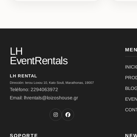
LH
ME
EventRentals
INICI
LH RENTAL
PRO
Dirección: Ierou Loxou 10, Kato Souli, Marathonas, 19007
BLO
Teléfono: 2294063972
Email: lhrentals@loizoshouse.gr
EVE
CON
SOPORTE
NE