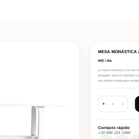
MESA MONÁSTICA 
N/D / día
La mesa monástica 2 es una mes
banquete, tanto en interiores 
una estética sobria para instal
+
-
1
Contacto rápido
+30 698 224 1089