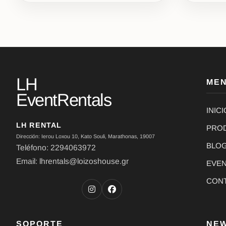
LH
ME
EventRentals
INICI
LH RENTAL
PRO
Dirección: Ierou Loxou 10, Kato Souli, Marathonas, 19007
BLO
Teléfono: 2294063972
Email: lhrentals@loizoshouse.gr
EVE
CON
SOPORTE
NE