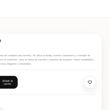
2
a de mobiliario para eventos. Se utiliza en bodas, eventos corporativos y montajes de
como en exteriores, como en áreas de comedor y espacios de recepción. Ofrece estabilidad y
aciones elegantes y funcionales.
Añadir al
carrito