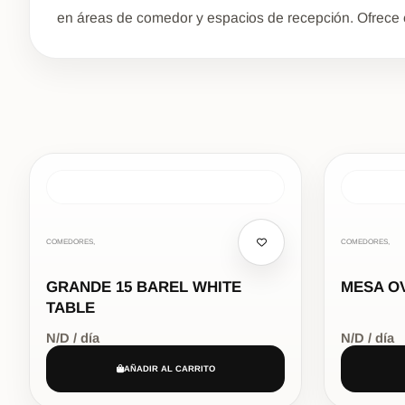
en áreas de comedor y espacios de recepción. Ofrece es
COMEDORES,
COMEDORES,
GRANDE 15 BAREL WHITE
MESA O
TABLE
N/D / día
N/D / día
AÑADIR AL CARRITO