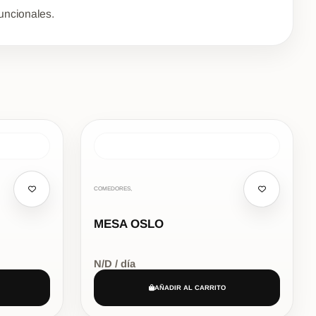
uncionales.
COMEDORES,
MESA OSLO
N/D / día
AÑADIR AL CARRITO