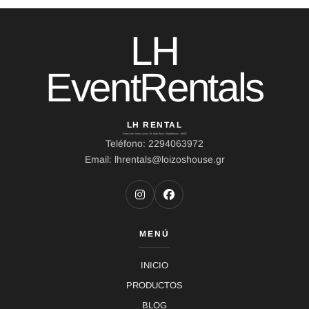
LH
EventRentals
LH RENTAL
Dirección: Ierou Loxou 10, Kato Souli, Marathonas, 19007
Teléfono: 2294063972
Email: lhrentals@loizoshouse.gr
MENÚ
INICIO
PRODUCTOS
BLOG