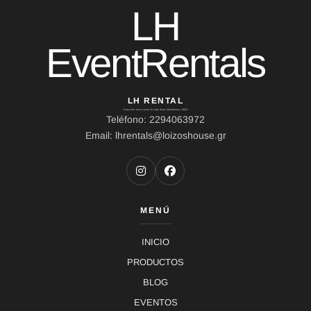
LH
EventRentals
LH RENTAL
Dirección: Ierou Loxou 10, Kato Souli, Marathonas, 19007
Teléfono: 2294063972
Email: lhrentals@loizoshouse.gr
MENÚ
INICIO
PRODUCTOS
BLOG
EVENTOS