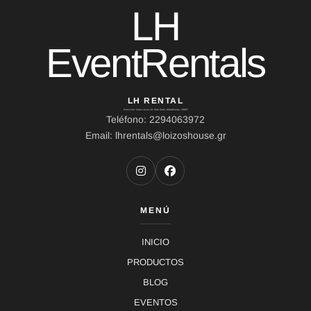
LH
EventRentals
LH RENTAL
Dirección: Ierou Loxou 10, Kato Souli, Marathonas, 19007
Teléfono: 2294063972
Email: lhrentals@loizoshouse.gr
MENÚ
INICIO
PRODUCTOS
BLOG
EVENTOS