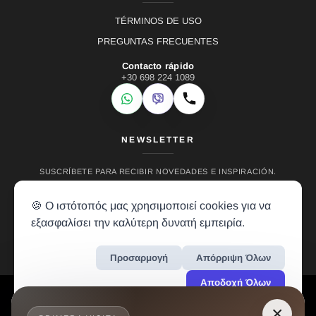
TÉRMINOS DE USO
PREGUNTAS FRECUENTES
Contacto rápido
+30 698 224 1089
WhatsApp
Viber
Llamar
NEWSLETTER
SUSCRÍBETE PARA RECIBIR NOVEDADES E INSPIRACIÓN.
🍪 Ο ιστότοπός μας χρησιμοποιεί cookies για να
εξασφαλίσει την καλύτερη δυνατή εμπειρία.
Προσαρμογή
Απόρριψη Όλων
Αποδοχή Όλων
LH RENTALS © 2024 • ALL RIGHTS RESERVED • CREATION BY
VREALM
×