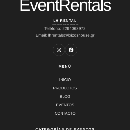
EventRentals
LH RENTAL
Dirección: Ierou Loxou 10, Kato Souli, Marathonas, 19007
Teléfono: 2294063972
Email: lhrentals@loizoshouse.gr
MENÚ
INICIO
PRODUCTOS
BLOG
EVENTOS
CONTACTO
CATEGORÍAS DE EVENTOS