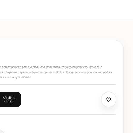
e contemporáneo para eventos, ideal para bodas, eventos corporativos, áreas VIP,
s fotográficas, que se utiliza como pieza central del lounge o en combinación con poufs y
s modernos y versátiles.
Añadir al
carrito