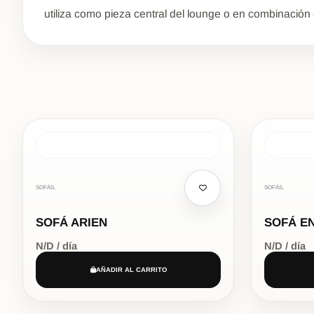
utiliza como pieza central del lounge o en combinació
SOFÁS,
SOFÁS,
SOFÁ ARIEN
SOFÁ E
N/D / día
N/D / día
AÑADIR AL CARRITO