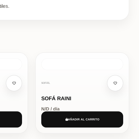
iles.
SOFÁS,
SOFÁ RAINI
N/D / día
AÑADIR AL CARRITO