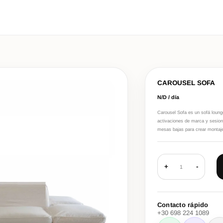
CAROUSEL SOFA
N/D / día
Carousel Sofa es un sofá loung
activaciones de marca y sesione
mesas bajas para crear montaje
+
-
1
Contacto rápido
+30 698 224 1089