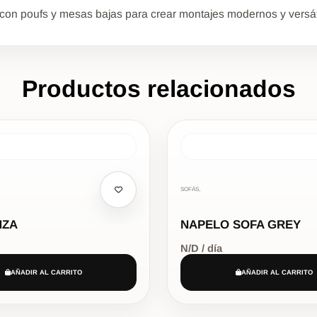
n con poufs y mesas bajas para crear montajes modernos y versát
Productos relacionados
SOFÁS,
NZA
NAPELO SOFA GREY
N/D / día
AÑADIR AL CARRITO
AÑADIR AL CARRITO