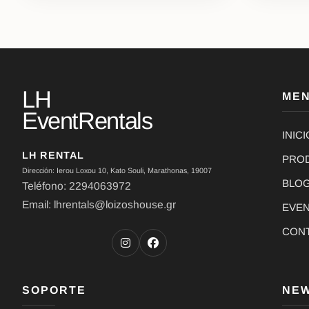
LH
ME
EventRentals
INICI
LH RENTAL
PRO
Dirección: Ierou Loxou 10, Kato Souli, Marathonas, 19007
BLO
Teléfono: 2294063972
Email: lhrentals@loizoshouse.gr
EVE
CON
SOPORTE
NE