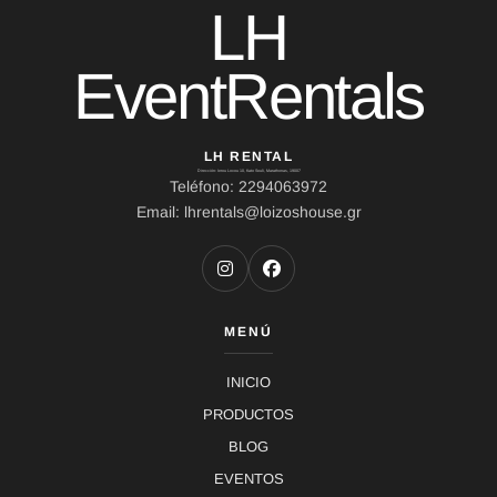
LH
EventRentals
LH RENTAL
Dirección: Ierou Loxou 10, Kato Souli, Marathonas, 19007
Teléfono: 2294063972
Email: lhrentals@loizoshouse.gr
MENÚ
INICIO
PRODUCTOS
BLOG
EVENTOS