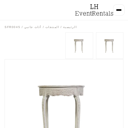
الرئيسية
/
المنتجات
/
أثاث جانبي
/ SFR0045