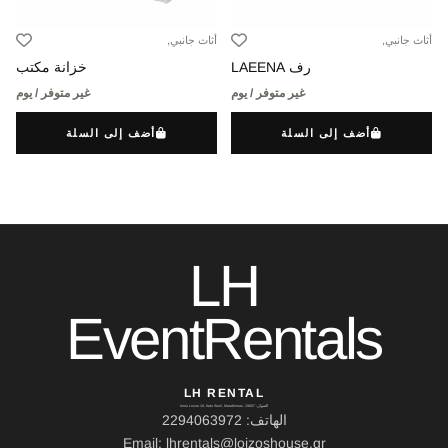
أثاث جانبي,
أثاث جانبي,
رف LAEENA
خزانة مكتب
غير متوفر / يوم
غير متوفر / يوم
أضف إلى السلة
أضف إلى السلة
LH
EventRentals
LH RENTAL
العنوان: Ierou Loxou 10, Kato Souli, Marathonas, 19007
الهاتف: 2294063972
Email: lhrentals@loizoshouse.gr