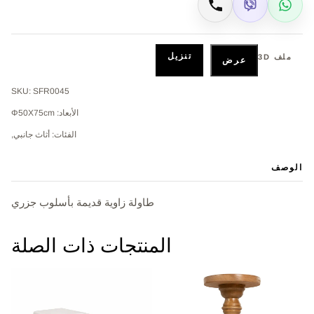
Viber
WhatsApp
اتصال
تنزيل
ملف 3D
عرض
SKU: SFR0045
الأبعاد: Φ50Χ75cm
الفئات: أثاث جانبي,
الوصف
طاولة زاوية قديمة بأسلوب جزري
المنتجات ذات الصلة