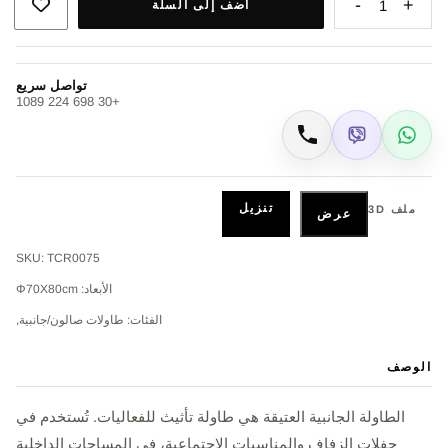
-
+
1
أضف إلى السلة
تواصل سريع
+30 698 224 1089
Viber
WhatsApp
اتصال
تنزيل
ملف 3D
عرض
SKU: TCR0075
الأبعاد: Φ70Χ80cm
الفئات: طاولات صالون/جانبية,
الوصف
الطاولة الجانبية العتيقة هي طاولة تأثيث للفعاليات. تُستخدم في
حفلات الزفاف والمناسبات الاجتماعية، في المساحات الداخلية