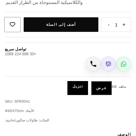
والكلاسيكية المستوحاة من الطراز القديم.
-
+
1
أضف إلى السلة
تواصل سريع
+30 698 224 1089
Viber
WhatsApp
اتصال
تنزيل
ملف 3D
عرض
SKU: SFR0041
الأبعاد: Φ60Χ70cm
الفئات: طاولات صالون/جانبية,
الوصف