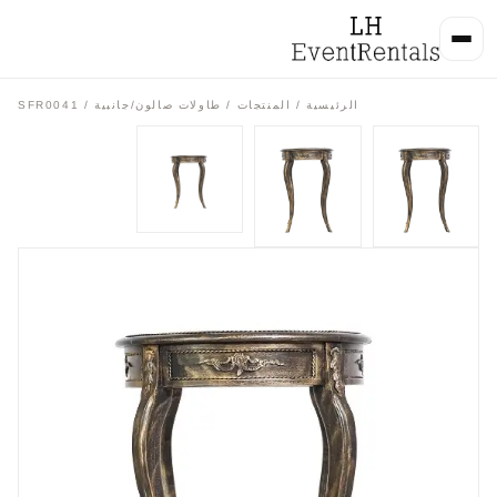
الرئيسية
/
المنتجات
/
طاولات صالون/جانبية
/ SFR0041