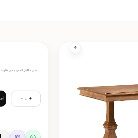
طاولة البار المفردة هي طاولة 
-
+
أضف
1