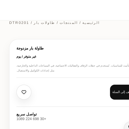
الرئيسية
/
المنتجات
/
طاولات بار
/ DTR0201
طاولة بار مزدوجة
غير متوفر / يوم
تأثيث للمناسبات. تُستخدم في حفلات الزفاف والفعاليات الاجتماعية، في المساحات الداخلية والخارجية،
مثل إعدادات الكوكتيل والاستقبال.
 إلى السلة
تواصل سريع
+30 698 224 1089