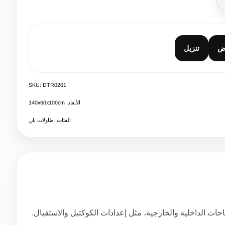
صال
ض
تنزيل
SKU: DTR0201
الأبعاد: 140x60x100cm
الفئات: طاولات بار,
حات الداخلية والخارجية، مثل إعدادات الكوكتيل والاستقبال.