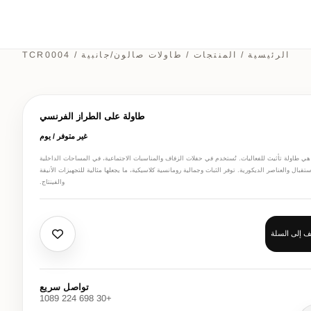
الرئيسية
/
المنتجات
/
طاولات صالون/جانبية
/ TCR0004
طاولة على الطراز الفرنسي
غير متوفر / يوم
ي طاولة تأثيث للفعاليات. تُستخدم في حفلات الزفاف والمناسبات الاجتماعية، في المساحات الداخلية
ستقبال والعناصر الديكورية. توفر الثبات وجمالية رومانسية كلاسيكية، ما يجعلها مثالية للتجهيزات الأنيقة
والفينتاج.
 إلى السلة
تواصل سريع
+30 698 224 1089