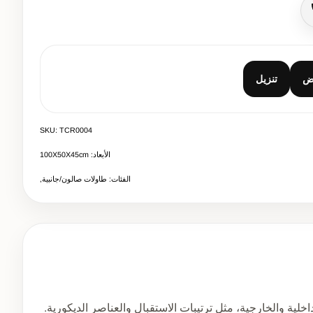
صال
ض
تنزيل
SKU: TCR0004
الأبعاد: 100Χ50Χ45cm
الفئات: طاولات صالون/جانبية,
ية والخارجية، مثل ترتيبات الاستقبال والعناصر الديكورية.