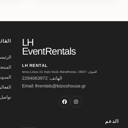
LH
القائ
EventRentals
الرئيس
LH RENTAL
المنتج
العنوان: Ierou Loxou 10, Kato Souli, Marathonas, 19007
المدون
الهاتف: 2294063972
Email: lhrentals@loizoshouse.gr
الفعال
تواصل 
الدعم