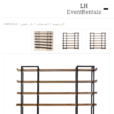
الرئيسية
/
المنتجات
/
بار خلفي
/ INR0054