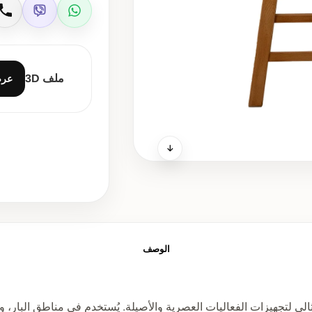
Viber
WhatsApp
ات
ملف 3D
عر
الوصف
لتجهيزات الفعاليات العصرية والأصيلة. يُستخدم في مناطق البار، وا