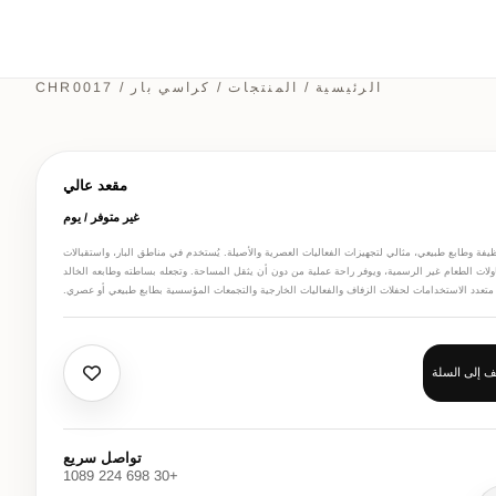
الرئيسية
/
المنتجات
/
كراسي بار
/ CHR0017
مقعد عالي
غير متوفر / يوم
وطابع طبيعي، مثالي لتجهيزات الفعاليات العصرية والأصيلة. يُستخدم في مناطق البار، واستقبالات
لات الطعام غير الرسمية، ويوفر راحة عملية من دون أن يثقل المساحة. وتجعله بساطته وطابعه الخالد
ً متعدد الاستخدامات لحفلات الزفاف والفعاليات الخارجية والتجمعات المؤسسية بطابع طبيعي أو عصري.
 إلى السلة
تواصل سريع
+30 698 224 1089