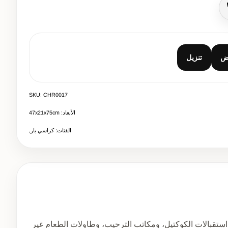
صال
ض
تنزيل
SKU: CHR0017
الأبعاد: 47x21x75cm
الفئات: كراسي بار,
ستقبالات الكوكتيل، ومكاتب الترحيب، وطاولات الطعام غير