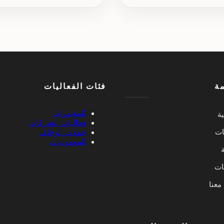
مة
فئات الفعاليات
المؤتمرات
ية
فعاليات الشركات
ات
حفلات الزفاف
المعموديات
ة
يات
معنا