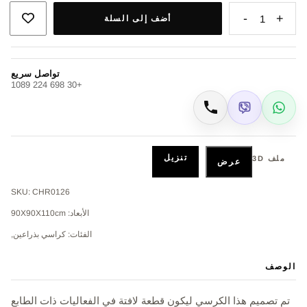
-
+
1
أضف إلى السلة
تواصل سريع
+30 698 224 1089
Viber
WhatsApp
اتصال
تنزيل
ملف 3D
عرض
SKU: CHR0126
الأبعاد: 90Χ90Χ110cm
الفئات: كراسي بذراعين,
الوصف
تم تصميم هذا الكرسي ليكون قطعة لافتة في الفعاليات ذات الطابع