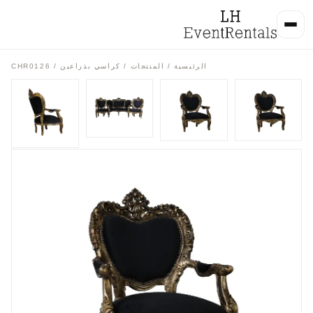
الرئيسية
/
المنتجات
/
كراسي بذراعين
/ CHR0126