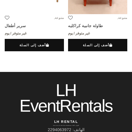
متنوعة,
متنوعة,
طاولة جانبية كراكليه
سرير أطفال
غير متوفر / يوم
غير متوفر / يوم
أضف إلى السلة
أضف إلى السلة
LH
EventRentals
LH RENTAL
العنوان: Ierou Loxou 10, Kato Souli, Marathonas, 19007
الهاتف: 2294063972