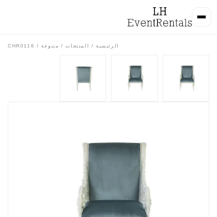
الرئيسية
/
المنتجات
/
متنوعة
/ CHR0116