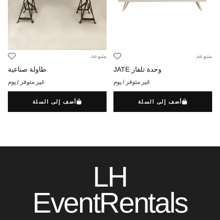
متنوعة,
متنوعة,
وحدة تلفاز JATE
طاولة صناعية
غير متوفر / يوم
غير متوفر / يوم
أضف إلى السلة
أضف إلى السلة
LH
EventRentals