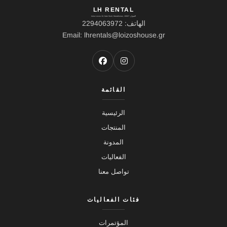
LH RENTAL
العنوان: Ierou Loxou 10, Kato Souli, Marathonas, 19007
الهاتف: 2294063972
Email: lhrentals@loizoshouse.gr
القائمة
الرئيسية
المنتجات
المدونة
الفعاليات
تواصل معنا
فئات الفعاليات
المؤتمرات