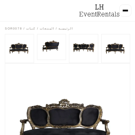
الرئيسية
/
المنتجات
/
كنبات
/ SOR0078