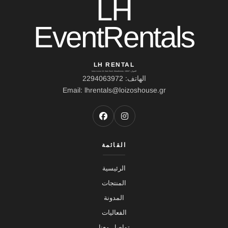
LH
EventRentals
LH RENTAL
العنوان: Ierou Loxou 10, Kato Souli, Marathonas, 19007
الهاتف: 2294063972
Email: lhrentals@loizoshouse.gr
القائمة
الرئيسية
المنتجات
المدونة
الفعاليات
تواصل معنا