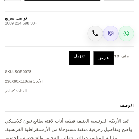
تواصل سريع
+30 698 224 1089
Viber
WhatsApp
اتصال
تنزيل
ملف 3D
عرض
SKU: SOR0078
الأبعاد: 230Χ90Χ110cm
الفئات: كنبات,
الوصف
تُعد الأريكة الفرنسية العتيقة قطعة أثاث لافتة بطابع نيون كلاسيكي
واضح وتفاصيل زخرفية متقنة مستوحاة من الأرستقراطية الفرنسية.
مثالية للمناسبات التي تتطلب الفخامة والشخصية والحضور