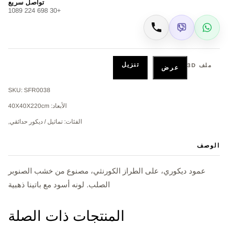
تواصل سريع
+30 698 224 1089
Viber
WhatsApp
اتصال
تنزيل
ملف 3D
عرض
SKU: SFR0038
الأبعاد: 40Χ40Χ220cm
الفئات: تماثيل / ديكور حدائقي,
الوصف
عمود ديكوري، على الطراز الكورنثي، مصنوع من خشب الصنوبر
الصلب. لونه أسود مع باتينا ذهبية
المنتجات ذات الصلة