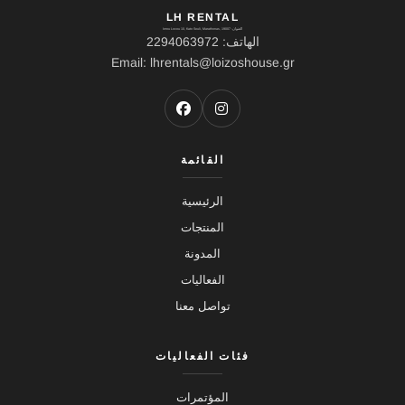
LH RENTAL
العنوان: Ierou Loxou 10, Kato Souli, Marathonas, 19007
الهاتف: 2294063972
Email: lhrentals@loizoshouse.gr
القائمة
الرئيسية
المنتجات
المدونة
الفعاليات
تواصل معنا
فئات الفعاليات
المؤتمرات