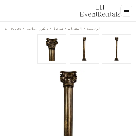
الرئيسية
/
المنتجات
/
تماثيل / ديكور حدائقي
/ SFR0038