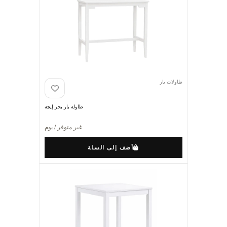
طاولات بار
طاولة بار بحر إيجة
غير متوفر / يوم
أضف إلى السلة