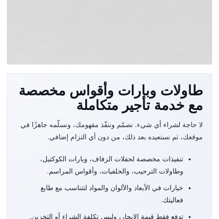
نصمّم لك التجهيز
طاولات وبارات وأقواس مخصصة
المثالي الذي تتخيله
مع خدمة تأجير متكاملة
وتستأجره من دون شراء
لا حاجة لشراء أي شيء. نصمّم وننفّذ مفهومك، ونسلّمه جاهزًا في
موقعك، ثم نستعيده بعد ذلك، من دون أي التزام إضافي.
تنفيذات مخصصة لحفلات الزفاف، وبارات الكوكتيل،
وطاولات الترحيب، والخلفيات، وأقواس المراسم.
خيارات في الأبعاد والألوان والمواد لتتناسب مع طابع
فعاليتك.
تدفع فقط قيمة الإيجار، وليس تكلفة الشراء أو التخزين.