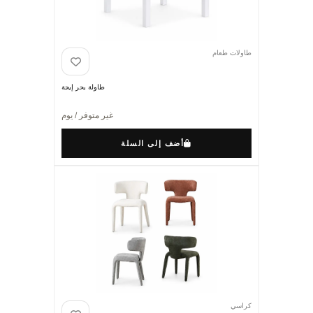
طاولات طعام
طاولة بحر إيجة
غير متوفر / يوم
أضف إلى السلة
كراسي