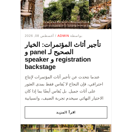
بواسطة
ADMIN
/ أغسطس 08, 2026
تأجير أثاث المؤتمرات: الخيار
الصحيح لـ panel و
registration و speaker
backstage
عندما نتحدث عن تأجير أثاث المؤتمرات لإنتاج
احترافي، فإن النجاح لا يُقاس فقط بمدى العثور
على أثاث جميل. بل يُقاس أيضًا بما إذا كان
الاختيار النهائي سيخدم تجربة الضيف، وانسيابية
الخدمة، والإحساس العام بالمكان على النحو
الص...
اقرأ المزيد