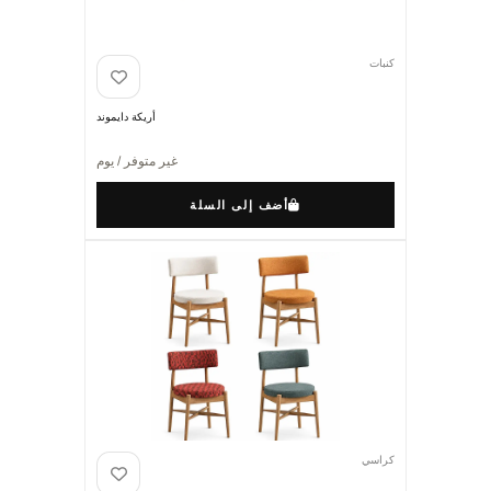
كنبات
أريكة دايموند
غير متوفر / يوم
أضف إلى السلة
كراسي