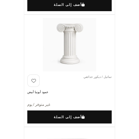
أضف إلى السلة
تماثيل / ديكور حدائقي
عمود أيونيا أبيض
غير متوفر / يوم
أضف إلى السلة