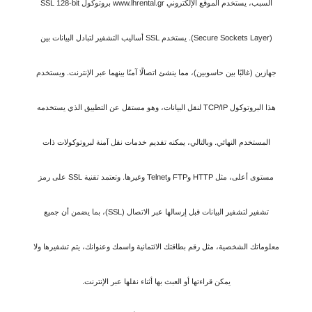
السبب، يستخدم الموقع الإلكتروني www.lhrental.gr بروتوكول SSL 128-bit
(Secure Sockets Layer). يستخدم SSL أساليب التشفير لتبادل البيانات بين
جهازين (غالبًا بين حاسوبين)، مما ينشئ اتصالًا آمنًا بينهما عبر الإنترنت. ويستخدم
هذا البروتوكول TCP/IP لنقل البيانات، وهو مستقل عن التطبيق الذي يستخدمه
المستخدم النهائي. وبالتالي، يمكنه تقديم خدمات نقل آمنة لبروتوكولات ذات
مستوى أعلى، مثل HTTP وFTP وTelnet وغيرها. وتعتمد تقنية SSL على رمز
تشفير لتشفير البيانات قبل إرسالها عبر الاتصال (SSL)، بما يضمن أن جميع
معلوماتك الشخصية، مثل رقم بطاقتك الائتمانية واسمك وعنوانك، يتم تشفيرها ولا
يمكن قراءتها أو العبث بها أثناء نقلها عبر الإنترنت.