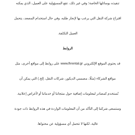
تنفيذه بوسائلها الخاصة؛ وفي غير ذلك، تقع المسؤولية على العميل، الذي يمكنه
اقتراح شركة النقل التي يرغب بها لإنجاز طلبه. وفي حال استخدام المصعد، يتحمل
العميل التكلفة.
الروابط
قد يحتوي الموقع الإلكتروني www.lhrental.gr على روابط إلى مواقع أخرى، مثل
مواقع الشركاء (مثلًا، مصممي الديكور، شركات النقل، إلخ.) التي يمكن أن
تُستخدم كمصادر لمعلومات إضافية حول منتجاتنا أو خدماتنا أو لأغراض إعلانية.
وستسعى شركتنا إلى التأكد من أن المعلومات الواردة في هذه الروابط ذات جودة
عالية، لكنها لا تتحمل أي مسؤولية عن محتواها.