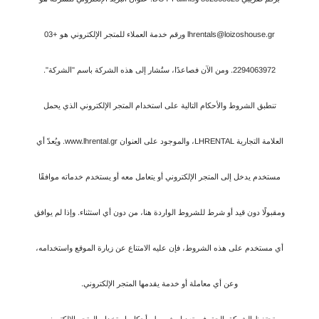
lhrentals@loizoshouse.gr ورقم خدمة العملاء للمتجر الإلكتروني هو +03
2294063972. ومن الآن فصاعدًا، ستُشار إلى هذه الشركة باسم "الشركة".
تنطبق الشروط والأحكام التالية على استخدام المتجر الإلكتروني الذي يحمل
العلامة التجارية LHRENTAL، والموجود على العنوان www.lhrental.gr. ويُعدّ أي
مستخدم يدخل إلى المتجر الإلكتروني أو يتعامل معه أو يستخدم خدماته موافقًا
ومقبولًا دون قيد أو شرط للشروط الواردة هنا، من دون أي استثناء. وإذا لم يوافق
أي مستخدم على هذه الشروط، فإن عليه الامتناع عن زيارة الموقع واستخدامه،
وعن أي معاملة أو خدمة يقدمها المتجر الإلكتروني.
تحتفظ الشركة بالحق في تعديل شروط وأحكام استخدام المتجر الإلكتروني