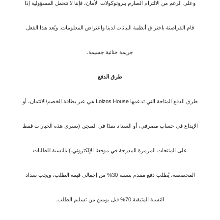
وعلى الرغم من الالتزام الصارم ببروتوكولات الأمان، فإننا لا نتحمل المسؤولية إذا
قام القراصنة باختراق أنظمة البيانات لدينا واعتراض المعلومات. ويُعد هذا الفعل
جريمة جنائية جسيمة.
طرق الدفع
طرق الدفع المتاحة التي تدعمها Loizos House هي عبر بطاقة الخصم/الائتمان، أو
الإيداع في حساب مصرفي، أو السداد نقدًا في المتجر. (تسري هذه الخيارات فقط
على المنتجات المرمزة المدرجة في موقعنا الإلكتروني.) بالنسبة للطلبات
المخصصة، يُطلب دفع مقدم بنسبة 30% من إجمالي قيمة الطلب، ويجب سداد
النسبة المتبقية 70% قبل يومين من تسليم الطلب.