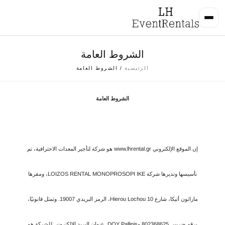
الشروط العامة
الرئيسية
/ الشروط العامة
الشروط العامة
إن الموقع الإلكتروني www.lhrental.gr هو شركة لتأجير المعدات الاحترافية، تم
تأسيسها وتديرها شركة LOIZOS RENTAL MONOPROSOPI IKE، ومقرها
ماراثون أتيكا، شارع Hierou Lochou 10، الرمز البريدي 19007. وتمثل قانونيًا،
برقم ضريبي 802368625 وDOY Pallinis. عنوان البريد الإلكتروني للشركة هو