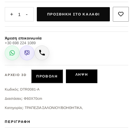
+
-
1
ΠΡΟΣΘΉΚΗ ΣΤΟ ΚΑΛΆΘΙ
Άμεση επικοινωνία
+30 698 224 1089
WhatsApp
Viber
Κλήση
ΛΉΨΗ
ΑΡΧΕΊΟ 3D
ΠΡΟΒΟΛΉ
Κωδικός: DTR0081-A
Διαστάσεις: Φ60Χ70cm
Κατηγορίες: ΤΡΑΠΕΖΙΑ ΣΑΛΟΝΙΟΥ/ΒΟΗΘΗΤΙΚΑ,
ΠΕΡΙΓΡΑΦΉ