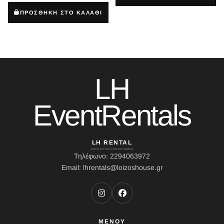
ΠΡΟΣΘΗΚΗ ΣΤΟ ΚΑΛΑΘΙ
LH
EventRentals
LH RENTAL
Διεύθυνση: Ιερού Λόχου 10, Κάτω Σούλι, Μαραθώνας
Τηλέφωνο: 2294063972
Email: lhrentals@loizoshouse.gr
ΜΕΝΟΥ