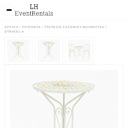
ΑΡΧΙΚΉ
/
ΠΡΟΪΌΝΤΑ
/
ΤΡΑΠΕΖΙΑ ΣΑΛΟΝΙΟΥ/ΒΟΗΘΗΤΙΚΑ
/
DTR0081-A