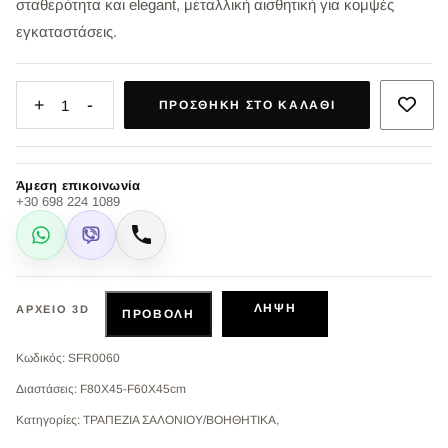
σταθερότητα και elegant, μεταλλική αισθητική για κομψές
εγκαταστάσεις.
+
-
1
ΠΡΟΣΘΉΚΗ ΣΤΟ ΚΑΛΆΘΙ
Άμεση επικοινωνία
+30 698 224 1089
WhatsApp
Viber
Κλήση
ΛΉΨΗ
ΑΡΧΕΊΟ 3D
ΠΡΟΒΟΛΉ
Κωδικός: SFR0060
Διαστάσεις: F80X45-F60X45cm
Κατηγορίες: ΤΡΑΠΕΖΙΑ ΣΑΛΟΝΙΟΥ/ΒΟΗΘΗΤΙΚΑ,