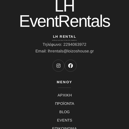
LH
EventRentals
LH RENTAL
Διεύθυνση: Ιερού Λόχου 10, Κάτω Σούλι, Μαραθώνας
Τηλέφωνο: 2294063972
Email: lhrentals@loizoshouse.gr
ΜΕΝΟΥ
ΑΡΧΙΚΗ
ΠΡΟΪΟΝΤΑ
BLOG
EVENTS
ΕΠΙΚΟΙΝΩΝΙΑ