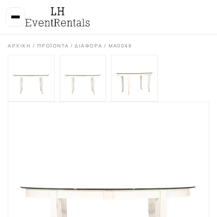
ΑΡΧΙΚΉ
/
ΠΡΟΪΌΝΤΑ
/
ΔΙΑΦΟΡΑ
/ MA0049