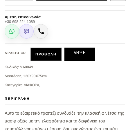
Άμεση επικοινωνία
+30 698 224 1089
WhatsApp
Viber
Κλήση
ΛΉΨΗ
ΑΡΧΕΊΟ 3D
ΠΡΟΒΟΛΉ
Κωδικός: MA0049
Διαστάσεις: 130X90X75cm
Κατηγορίες: ΔΙΑΦΟΡΑ,
ΠΕΡΙΓΡΑΦΉ
Αυτό το εξαιρετικό τραπέζι συνδυάζει την κλασική φινέτσα της
μασίφ οξιάς με την ελαφρότητα και τη διαφάνεια του
κρυστάλλινου επάνω μέρους, δημιουργώντας ένα κομμάτι