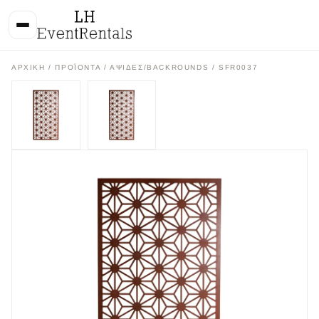
ΑΡΧΙΚΉ
/
ΠΡΟΪΌΝΤΑ
/
ΑΨΙΔΕΣ/BACKROUNDS
/ SFR0037