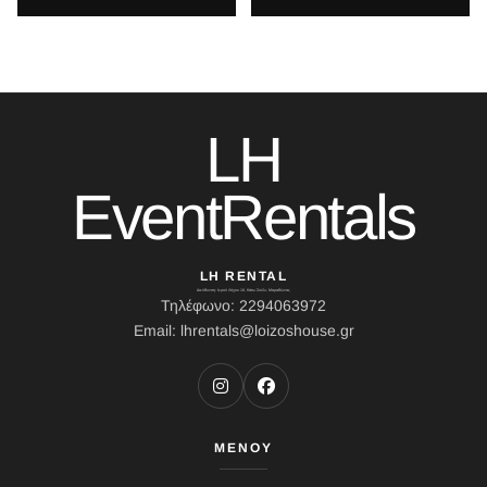
LH
EventRentals
LH RENTAL
Διεύθυνση: Ιερού Λόχου 10, Κάτω Σούλι, Μαραθώνας
Τηλέφωνο: 2294063972
Email: lhrentals@loizoshouse.gr
ΜΕΝΟΥ