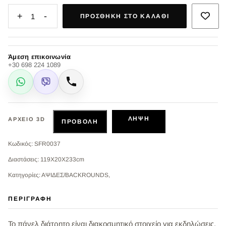
+
-
1
ΠΡΟΣΘΉΚΗ ΣΤΟ ΚΑΛΆΘΙ
Άμεση επικοινωνία
+30 698 224 1089
WhatsApp
Viber
Κλήση
ΛΉΨΗ
ΑΡΧΕΊΟ 3D
ΠΡΟΒΟΛΉ
Κωδικός: SFR0037
Διαστάσεις: 119X20X233cm
Κατηγορίες: ΑΨΙΔΕΣ/BACKROUNDS,
ΠΕΡΙΓΡΑΦΉ
Το πάνελ διάτρητο είναι διακοσμητικό στοιχείο για εκδηλώσεις.