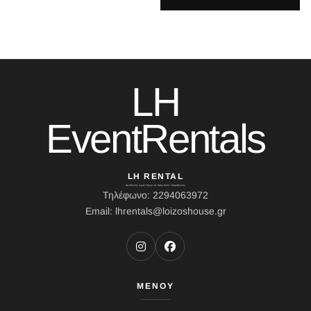
LH
EventRentals
LH RENTAL
Διεύθυνση: Ιερού Λόχου 10, Κάτω Σούλι, Μαραθώνας
Τηλέφωνο: 2294063972
Email: lhrentals@loizoshouse.gr
ΜΕΝΟΥ