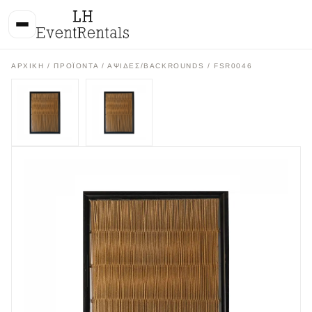
ΑΡΧΙΚΉ
/
ΠΡΟΪΌΝΤΑ
/
ΑΨΙΔΕΣ/BACKROUNDS
/ FSR0046