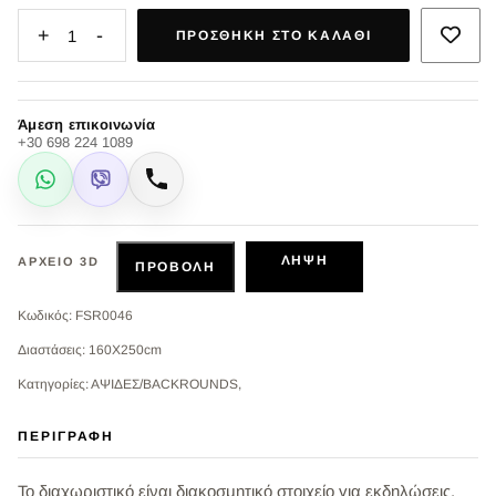
+
-
1
ΠΡΟΣΘΉΚΗ ΣΤΟ ΚΑΛΆΘΙ
Άμεση επικοινωνία
+30 698 224 1089
WhatsApp
Viber
Κλήση
ΛΉΨΗ
ΑΡΧΕΊΟ 3D
ΠΡΟΒΟΛΉ
Κωδικός: FSR0046
Διαστάσεις: 160X250cm
Κατηγορίες: ΑΨΙΔΕΣ/BACKROUNDS,
ΠΕΡΙΓΡΑΦΉ
Το διαχωριστικό είναι διακοσμητικό στοιχείο για εκδηλώσεις.