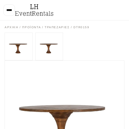
ΑΡΧΙΚΉ
/
ΠΡΟΪΌΝΤΑ
/
ΤΡΑΠΕΖΑΡΙΕΣ
/ DTR0159