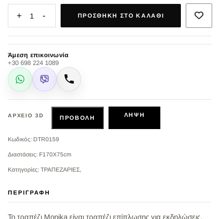
+
-
1
ΠΡΟΣΘΉΚΗ ΣΤΟ ΚΑΛΆΘΙ
Άμεση επικοινωνία
+30 698 224 1089
WhatsApp
Viber
Κλήση
ΛΉΨΗ
ΑΡΧΕΊΟ 3D
ΠΡΟΒΟΛΉ
Κωδικός: DTR0159
Διαστάσεις: F170X75cm
Κατηγορίες: ΤΡΑΠΕΖΑΡΙΕΣ,
ΠΕΡΙΓΡΑΦΉ
Το τραπέζι Monika είναι τραπέζι επίπλωσης για εκδηλώσεις.