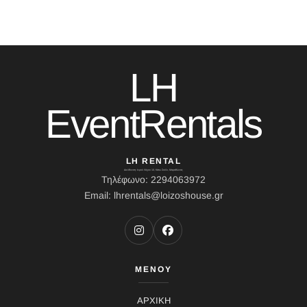
LH
EventRentals
LH RENTAL
Διεύθυνση: Ιερού Λόχου 10, Κάτω Σούλι, Μαραθώνας
Τηλέφωνο: 2294063972
Email: lhrentals@loizoshouse.gr
ΜΕΝΟΥ
ΑΡΧΙΚΗ