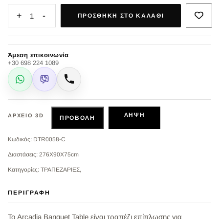
+
-
1
ΠΡΟΣΘΉΚΗ ΣΤΟ ΚΑΛΆΘΙ
Άμεση επικοινωνία
+30 698 224 1089
WhatsApp
Viber
Κλήση
ΛΉΨΗ
ΑΡΧΕΊΟ 3D
ΠΡΟΒΟΛΉ
Κωδικός: DTR0058-C
Διαστάσεις: 276X90X75cm
Κατηγορίες: ΤΡΑΠΕΖΑΡΙΕΣ,
ΠΕΡΙΓΡΑΦΉ
Το Arcadia Banquet Table είναι τραπέζι επίπλωσης για