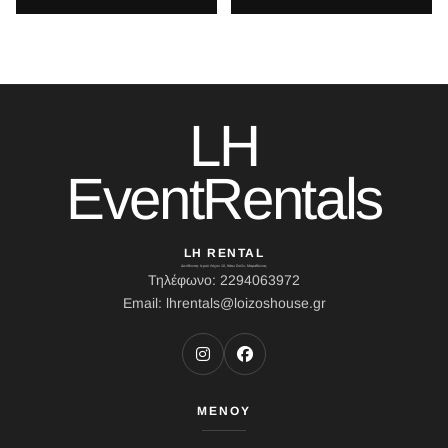
LH
EventRentals
LH RENTAL
Διεύθυνση: Ιερού Λόχου 10, Κάτω Σούλι, Μαραθώνας
Τηλέφωνο: 2294063972
Email: lhrentals@loizoshouse.gr
ΜΕΝΟΥ