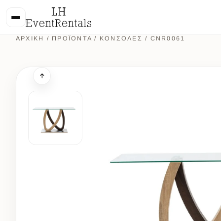
ΑΡΧΙΚΉ
/
ΠΡΟΪΌΝΤΑ
/
ΚΟΝΣΟΛΕΣ
/ CNR0061