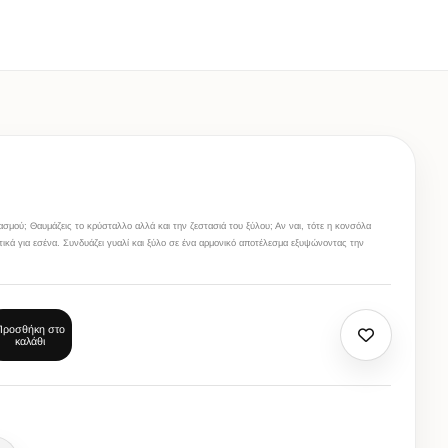
ασμού; Θαυμάζεις το κρύσταλλο αλλά και την ζεστασιά του ξύλου; Αν ναι, τότε η κονσόλα
τικά για εσένα. Συνδυάζει γυαλί και ξύλο σε ένα αρμονικό αποτέλεσμα εξυψώνοντας την
Προσθήκη στο
καλάθι