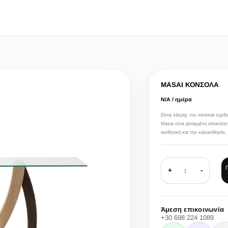
MASAI ΚΟΝΣΟΛΑ
Ν/Α / ημέρα
Είσαι λάτρης του minimal σχεδι
Masai είναι φτιαγμένη αποκλεισ
αισθητική και την καλαισθησία.
+
-
1
Άμεση επικοινωνία
+30 698 224 1089