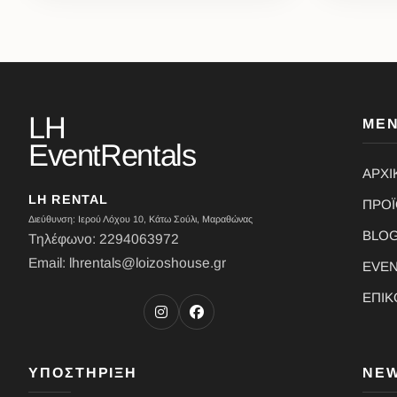
LH
ΜΕ
EventRentals
ΑΡΧΙ
LH RENTAL
ΠΡΟ
Διεύθυνση: Ιερού Λόχου 10, Κάτω Σούλι, Μαραθώνας
BLO
Τηλέφωνο: 2294063972
Email: lhrentals@loizoshouse.gr
EVE
ΕΠΙΚ
ΥΠΟΣΤΗΡΙΞΗ
NE