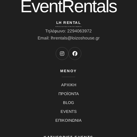
EventRentals
LH RENTAL
Διεύθυνση: Ιερού Λόχου 10, Κάτω Σούλι, Μαραθώνας
Τηλέφωνο: 2294063972
Email: lhrentals@loizoshouse.gr
ΜΕΝΟΥ
ΑΡΧΙΚΗ
ΠΡΟΪΟΝΤΑ
BLOG
EVENTS
ΕΠΙΚΟΙΝΩΝΙΑ