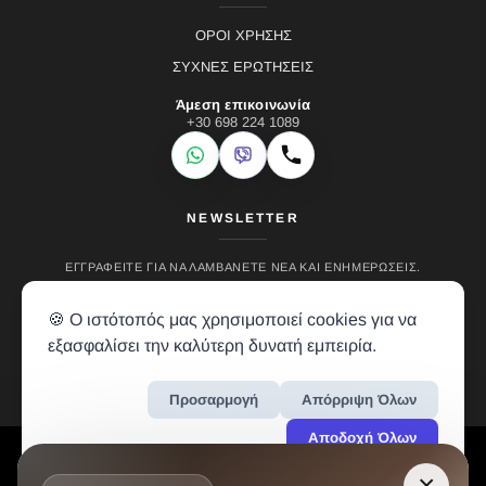
ΟΡΟΙ ΧΡΗΣΗΣ
ΣΥΧΝΕΣ ΕΡΩΤΗΣΕΙΣ
Άμεση επικοινωνία
+30 698 224 1089
WhatsApp
Viber
Κλήση
NEWSLETTER
ΕΓΓΡΑΦΕΊΤΕ ΓΙΑ ΝΑ ΛΑΜΒΆΝΕΤΕ ΝΈΑ ΚΑΙ ΕΝΗΜΕΡΏΣΕΙΣ.
🍪 Ο ιστότοπός μας χρησιμοποιεί cookies για να
εξασφαλίσει την καλύτερη δυνατή εμπειρία.
Προσαρμογή
Απόρριψη Όλων
Αποδοχή Όλων
LH RENTALS © 2024 • ALL RIGHTS RESERVED • CREATION BY
VREALM
×