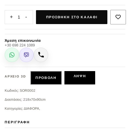
+
-
1
ΠΡΟΣΘΉΚΗ ΣΤΟ ΚΑΛΆΘΙ
Άμεση επικοινωνία
+30 698 224 1089
WhatsApp
Viber
Κλήση
ΛΉΨΗ
ΑΡΧΕΊΟ 3D
ΠΡΟΒΟΛΉ
Κωδικός: SOR0002
Διαστάσεις: 218x70x90cm
Κατηγορίες: ΔΙΑΦΟΡΑ,
ΠΕΡΙΓΡΑΦΉ