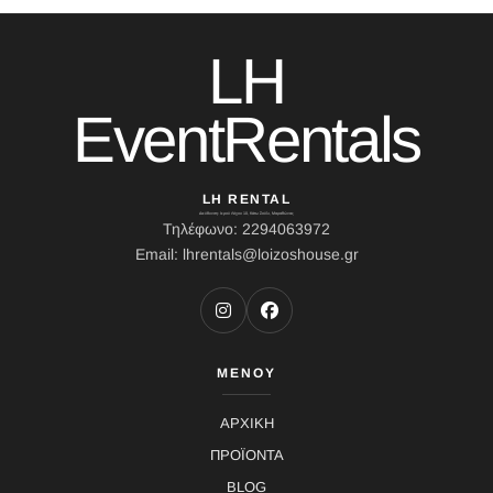
LH
EventRentals
LH RENTAL
Διεύθυνση: Ιερού Λόχου 10, Κάτω Σούλι, Μαραθώνας
Τηλέφωνο: 2294063972
Email: lhrentals@loizoshouse.gr
ΜΕΝΟΥ
ΑΡΧΙΚΗ
ΠΡΟΪΟΝΤΑ
BLOG