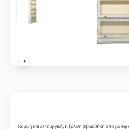
Κομψή και λειτουργική, η ξύλινη βιβλιοθήκη από μασίφ 