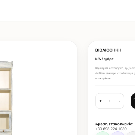
ΒΙΒΛΙΟΘΗΚΗ
Ν/Α / ημέρα
Κομψή και λειτουργική, η ξύλιν
Διαθέτει τέσσερα ντουλάπια με 
αντικειμένων.
+
-
1
Άμεση επικοινωνία
+30 698 224 1089