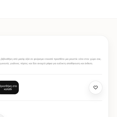
η βιβλιοθήκη από μασίφ οξιά σε φινίρισμα ντεκαπέ προσθέτει μια ρουστίκ νότα στον χώρο σας.
χωνευτές γυάλινες πόρτες και δύο ανοιχτά ράφια για ευέλικτη αποθήκευση και έκθεση
Προσθήκη στο
καλάθι