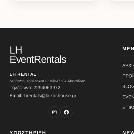
LH
ΜΕ
EventRentals
ΑΡΧΙ
LH RENTAL
ΠΡΟ
Διεύθυνση: Ιερού Λόχου 10, Κάτω Σούλι, Μαραθώνας
BLO
Τηλέφωνο: 2294063972
Email: lhrentals@loizoshouse.gr
EVE
ΕΠΙΚ
ΥΠΟΣΤΗΡΙΞΗ
NE