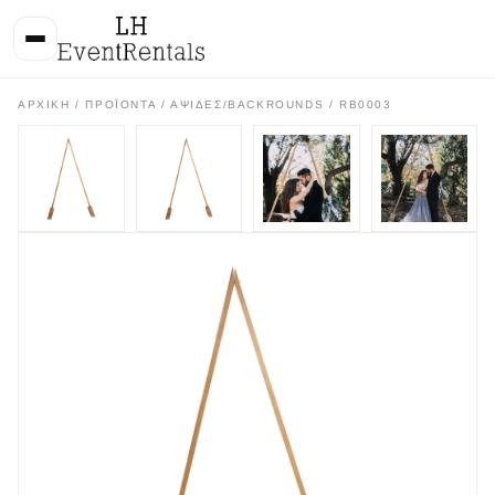
ΑΡΧΙΚΉ
/
ΠΡΟΪΌΝΤΑ
/
ΑΨΙΔΕΣ/BACKROUNDS
/ RB0003