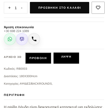
+
-
1
ΠΡΟΣΘΉΚΗ ΣΤΟ ΚΑΛΆΘΙ
Άμεση επικοινωνία
+30 698 224 1089
WhatsApp
Viber
Κλήση
ΛΉΨΗ
ΑΡΧΕΊΟ 3D
ΠΡΟΒΟΛΉ
Κωδικός: RB0003
Διαστάσεις: 180X300Hcm
Κατηγορίες: ΑΨΙΔΕΣ/BACKROUNDS,
ΠΕΡΙΓΡΑΦΉ
Η αψίδα Λάμδα είναι διακοσμητική κατασκευή για εκδηλώσεις.