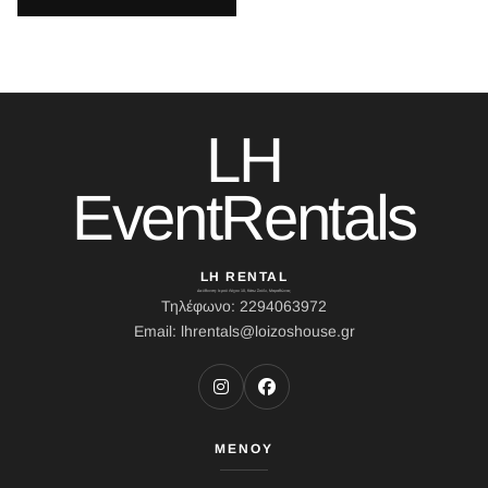
LH
EventRentals
LH RENTAL
Διεύθυνση: Ιερού Λόχου 10, Κάτω Σούλι, Μαραθώνας
Τηλέφωνο: 2294063972
Email: lhrentals@loizoshouse.gr
ΜΕΝΟΥ