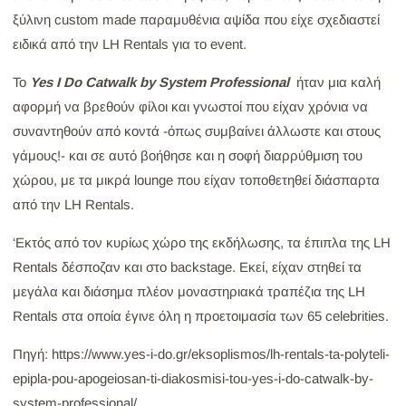
ξύλινη custom made παραμυθένια αψίδα που είχε σχεδιαστεί
ειδικά από την LH Rentals για το event.
Το
Yes I Do Catwalk by System Professional
ήταν μια καλή
αφορμή να βρεθούν φίλοι και γνωστοί που είχαν χρόνια να
συναντηθούν από κοντά -όπως συμβαίνει άλλωστε και στους
γάμους!- και σε αυτό βοήθησε και η σοφή διαρρύθμιση του
χώρου, με τα μικρά lounge που είχαν τοποθετηθεί διάσπαρτα
από την LH Rentals.
‘Εκτός από τον κυρίως χώρο της εκδήλωσης, τα έπιπλα της LH
Rentals δέσποζαν και στο backstage. Εκεί, είχαν στηθεί τα
μεγάλα και διάσημα πλέον μοναστηριακά τραπέζια της LH
Rentals στα οποία έγινε όλη η προετοιμασία των 65 celebrities.
Πηγή: https://www.yes-i-do.gr/eksoplismos/lh-rentals-ta-polyteli-
epipla-pou-apogeiosan-ti-diakosmisi-tou-yes-i-do-catwalk-by-
system-professional/