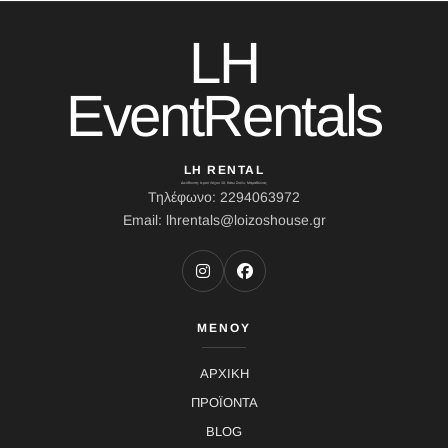
LH
EventRentals
LH RENTAL
Διεύθυνση: Ιερού Λόχου 10, Κάτω Σούλι, Μαραθώνας
Τηλέφωνο: 2294063972
Email: lhrentals@loizoshouse.gr
ΜΕΝΟΥ
ΑΡΧΙΚΗ
ΠΡΟΪΟΝΤΑ
BLOG