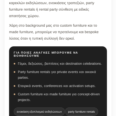
καρεκλών εκδηλώσεων, ενοικιάσεις τραπεζιών, party
furniture rentals ή rental party σύνθεση με ειδικές
απαιτήσεις χώρου.
Χάρη στο background μας στο custom furniture και το
made furniture, μπορούμε να προτείνουμε και bespoke
λύσεις όταν η τυπική συλλογή δεν αρκεί.
ΓΙΑ ΠΟΙΕΣ ΑΝΆΓΚΕΣ ΜΠΟΡΟΎΜΕ ΝΑ
ΒΟΗΘΉΣΟΥΜΕ
Γάμοι, δεξιώσεις, βαπτίσεις και destination celebrations.
Party furniture rentals για private events και οικιακά
parties.
Εταιρικά events, conferences και activation setups.
Custom furniture και made furniture για concept-driven
projects.
ενοικίαση εξοπλισμού εκδηλώσεων
party furniture rentals