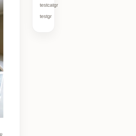
testcatgr
testgr
ου