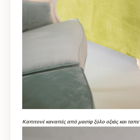
Καπιτονέ καναπές από μασίφ ξύλο οξιάς και ταπε