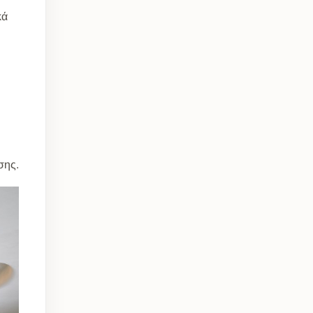
κά
σης.