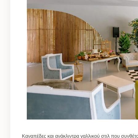
Καναπέδες και ανάκλιντρα γαλλικού στιλ που συνθέτ