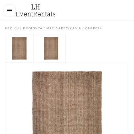
ΑΡΧΙΚΉ
/
ΠΡΟΪΌΝΤΑ
/
ΜΑΞΙΛΑΡΕΣ/ΧΑΛΙΑ
/ CARP014