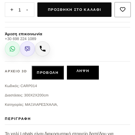
+
-
1
ΠΡΟΣΘΉΚΗ ΣΤΟ ΚΑΛΆΘΙ
Άμεση επικοινωνία
+30 698 224 1089
WhatsApp
Viber
Κλήση
ΛΉΨΗ
ΑΡΧΕΊΟ 3D
ΠΡΟΒΟΛΉ
Κωδικός: CARP014
Διαστάσεις: 300X2X200cm
Κατηγορίες: ΜΑΞΙΛΑΡΕΣ/ΧΑΛΙΑ,
ΠΕΡΙΓΡΑΦΉ
Το χαλί Lohals είναι διακοσμητικό στοιχείο δαπέδου για