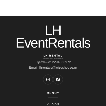
LH
EventRentals
LH RENTAL
Διεύθυνση: Ιερού Λόχου 10, Κάτω Σούλι, Μαραθώνας
Τηλέφωνο: 2294063972
Email: lhrentals@loizoshouse.gr
ΜΕΝΟΥ
ΑΡΧΙΚΗ