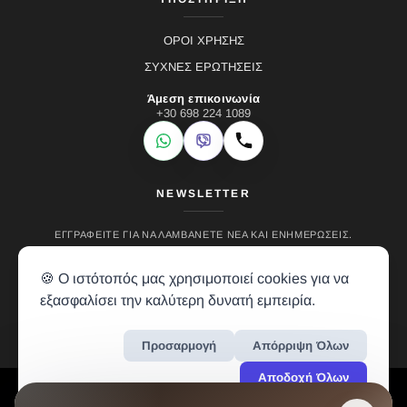
ΟΡΟΙ ΧΡΗΣΗΣ
ΣΥΧΝΕΣ ΕΡΩΤΗΣΕΙΣ
Άμεση επικοινωνία
+30 698 224 1089
WhatsApp
Viber
Κλήση
NEWSLETTER
ΕΓΓΡΑΦΕΊΤΕ ΓΙΑ ΝΑ ΛΑΜΒΆΝΕΤΕ ΝΈΑ ΚΑΙ ΕΝΗΜΕΡΏΣΕΙΣ.
🍪 Ο ιστότοπός μας χρησιμοποιεί cookies για να
εξασφαλίσει την καλύτερη δυνατή εμπειρία.
Προσαρμογή
Απόρριψη Όλων
Αποδοχή Όλων
LH RENTALS © 2024 • ALL RIGHTS RESERVED • CREATION BY
VREALM