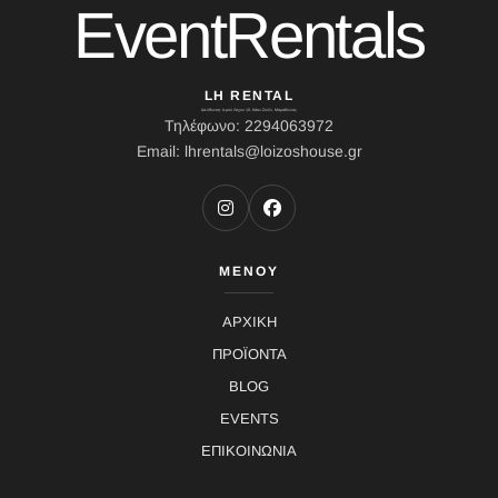
EventRentals
LH RENTAL
Διεύθυνση: Ιερού Λόχου 10, Κάτω Σούλι, Μαραθώνας
Τηλέφωνο: 2294063972
Email: lhrentals@loizoshouse.gr
ΜΕΝΟΥ
ΑΡΧΙΚΗ
ΠΡΟΪΟΝΤΑ
BLOG
EVENTS
ΕΠΙΚΟΙΝΩΝΙΑ